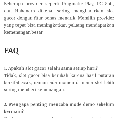
Beberapa provider seperti Pragmatic Play, PG Soft,
dan Habanero dikenal sering menghadirkan slot
gacor dengan fitur bonus menarik. Memilih provider
yang tepat bisa meningkatkan peluang mendapatkan
kemenangan besar.
FAQ
1. Apakah slot gacor selalu sama setiap hari?
Tidak, slot gacor bisa berubah karena hasil putaran
bersifat acak, namun ada momen di mana slot lebih
sering memberi kemenangan.
2. Mengapa penting mencoba mode demo sebelum
bermain?