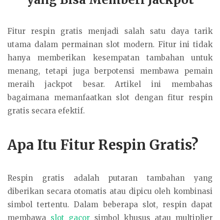
Fitur respin gratis menjadi salah satu daya tarik
utama dalam permainan slot modern. Fitur ini tidak
hanya memberikan kesempatan tambahan untuk
menang, tetapi juga berpotensi membawa pemain
meraih jackpot besar. Artikel ini membahas
bagaimana memanfaatkan slot dengan fitur respin
gratis secara efektif.
Apa Itu Fitur Respin Gratis?
Respin gratis adalah putaran tambahan yang
diberikan secara otomatis atau dipicu oleh kombinasi
simbol tertentu. Dalam beberapa slot, respin dapat
membawa
slot gacor
simbol khusus atau multiplier