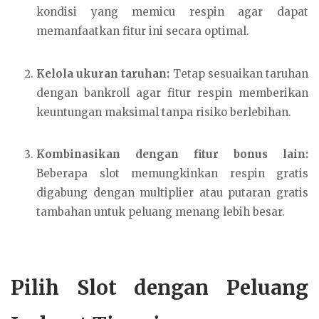
kondisi yang memicu respin agar dapat
memanfaatkan fitur ini secara optimal.
Kelola ukuran taruhan:
Tetap sesuaikan taruhan
dengan bankroll agar fitur respin memberikan
keuntungan maksimal tanpa risiko berlebihan.
Kombinasikan dengan fitur bonus lain:
Beberapa slot memungkinkan respin gratis
digabung dengan multiplier atau putaran gratis
tambahan untuk peluang menang lebih besar.
Pilih Slot dengan Peluang