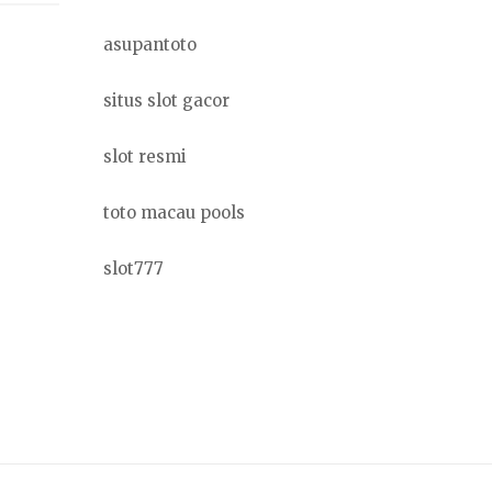
asupantoto
situs slot gacor
slot resmi
toto macau pools
slot777