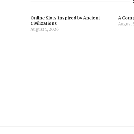
Online Slots Inspired by Ancient
A Comp
Civilizations
August 
August 5, 2026