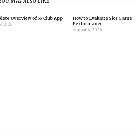
YOU MAY ALSO LIKE
lete Overview of 55 Club App
How to Evaluate Slot Game
Performance
5, 2026
August 4, 2026