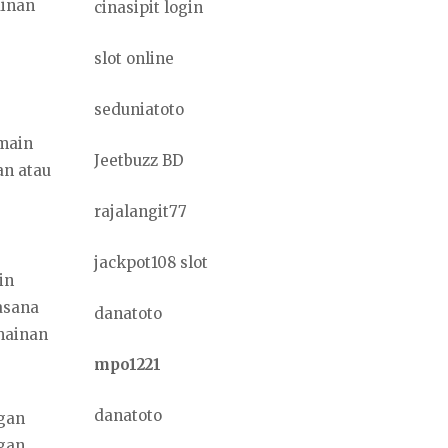
ainan
cinasipit login
slot online
seduniatoto
main
Jeetbuzz BD
an atau
rajalangit77
jackpot108 slot
in
asana
danatoto
mainan
mpo1221
danatoto
ngan
ngan