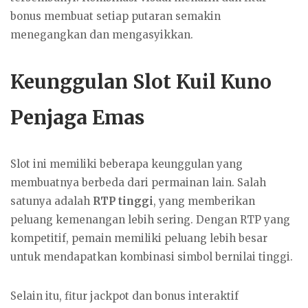
bonus membuat setiap putaran semakin
menegangkan dan mengasyikkan.
Keunggulan Slot Kuil Kuno
Penjaga Emas
Slot ini memiliki beberapa keunggulan yang
membuatnya berbeda dari permainan lain. Salah
satunya adalah
RTP tinggi
, yang memberikan
peluang kemenangan lebih sering. Dengan RTP yang
kompetitif, pemain memiliki peluang lebih besar
untuk mendapatkan kombinasi simbol bernilai tinggi.
Selain itu, fitur jackpot dan bonus interaktif