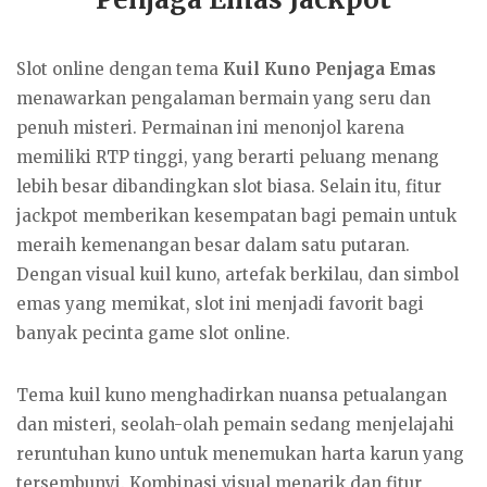
Slot online dengan tema
Kuil Kuno Penjaga Emas
menawarkan pengalaman bermain yang seru dan
penuh misteri. Permainan ini menonjol karena
memiliki RTP tinggi, yang berarti peluang menang
lebih besar dibandingkan slot biasa. Selain itu, fitur
jackpot memberikan kesempatan bagi pemain untuk
meraih kemenangan besar dalam satu putaran.
Dengan visual kuil kuno, artefak berkilau, dan simbol
emas yang memikat, slot ini menjadi favorit bagi
banyak pecinta game slot online.
Tema kuil kuno menghadirkan nuansa petualangan
dan misteri, seolah-olah pemain sedang menjelajahi
reruntuhan kuno untuk menemukan harta karun yang
tersembunyi. Kombinasi visual menarik dan fitur