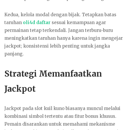
Kedua, kelola modal dengan bijak. Tetapkan batas
taruhan
oli4d daftar
sesuai kemampuan agar
permainan tetap terkendali. Jangan terburu-buru
meningkatkan taruhan hanya karena ingin mengejar
jackpot; konsistensi lebih penting untuk jangka
panjang.
Strategi Memanfaatkan
Jackpot
Jackpot pada slot kuil kuno biasanya muncul melalui
kombinasi simbol tertentu atau fitur bonus khusus.
Pemain disarankan untuk memahami mekanisme