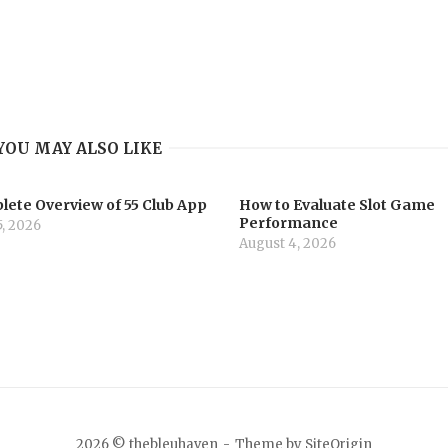
YOU MAY ALSO LIKE
lete Overview of 55 Club App
How to Evaluate Slot Game
Performance
5, 2026
August 4, 2026
2026 © thebleuhaven
Theme by
SiteOrigin