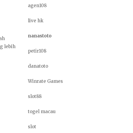
agen108
live hk
nanastoto
ah
g lebih
petir108
danatoto
Winrate Games
slot88
togel macau
slot