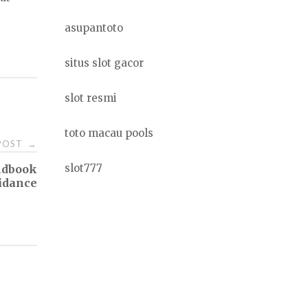
asupantoto
situs slot gacor
slot resmi
toto macau pools
 POST
→
slot777
ndbook
idance