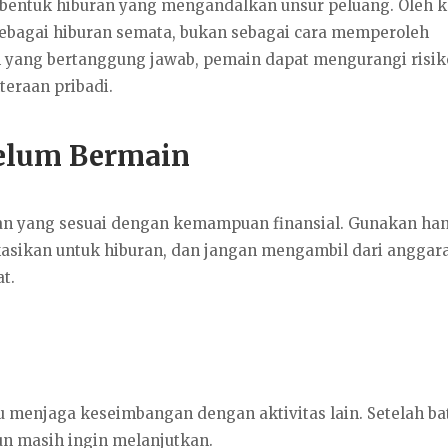
 bentuk hiburan yang mengandalkan unsur peluang. Oleh 
 sebagai hiburan semata, bukan sebagai cara memperoleh
yang bertanggung jawab, pemain dapat mengurangi risik
eraan pribadi.
elum Bermain
an yang sesuai dengan kemampuan finansial. Gunakan ha
sikan untuk hiburan, dan jangan mengambil dari anggar
t.
menjaga keseimbangan dengan aktivitas lain. Setelah ba
un masih ingin melanjutkan.