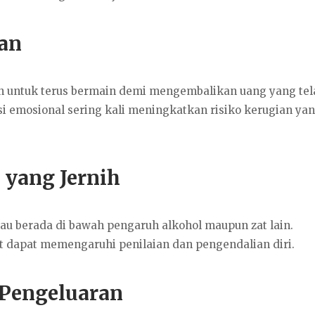
an
an untuk terus bermain demi mengembalikan uang yang tel
i emosional sering kali meningkatkan risiko kerugian yan
 yang Jernih
tau berada di bawah pengaruh alkohol maupun zat lain.
 dapat memengaruhi penilaian dan pengendalian diri.
 Pengeluaran