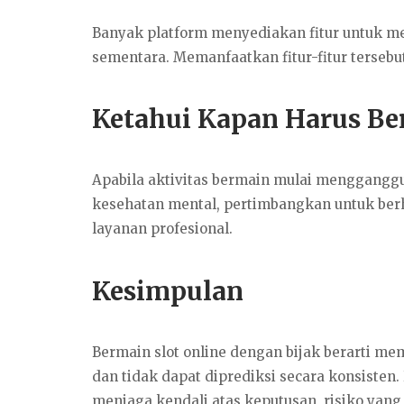
Banyak platform menyediakan fitur untuk me
sementara. Memanfaatkan fitur-fitur tersebu
Ketahui Kapan Harus Be
Apabila aktivitas bermain mulai mengganggu
kesehatan mental, pertimbangkan untuk berh
layanan profesional.
Kesimpulan
Bermain slot online dengan bijak berarti m
dan tidak dapat diprediksi secara konsiste
menjaga kendali atas keputusan, risiko yang