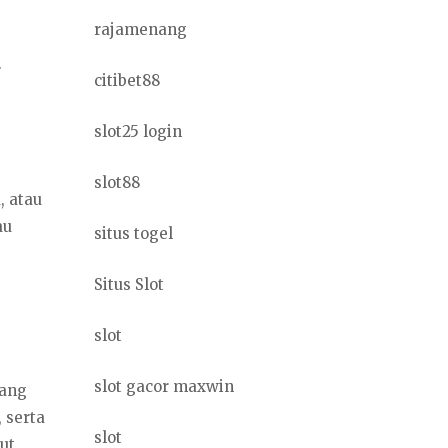
rajamenang
.
citibet88
slot25 login
slot88
, atau
au
situs togel
Situs Slot
slot
slot gacor maxwin
uang
 serta
slot
ut