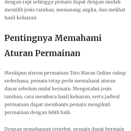
dengan rapi sehingga pemain dapat dengan mudah
memilih jenis taruhan, memasang angka, dan melihat
hasil keluaran.
Pentingnya Memahami
Aturan Permainan
Meskipun sistem permainan Toto Macau Online cukup
sederhana, pemain tetap perlu memahami aturan
dasar sebelum mulai bermain. Mengetahui jenis
taruhan, cara membaca hasil keluaran, serta jadwal
permainan dapat membantu pemain mengikuti
permainan dengan lebih baik.
Dengan pemahaman tersebut, pemain dapat bermain