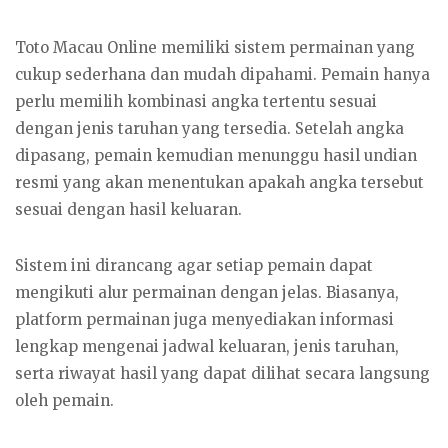
Toto Macau Online memiliki sistem permainan yang
cukup sederhana dan mudah dipahami. Pemain hanya
perlu memilih kombinasi angka tertentu sesuai
dengan jenis taruhan yang tersedia. Setelah angka
dipasang, pemain kemudian menunggu hasil undian
resmi yang akan menentukan apakah angka tersebut
sesuai dengan hasil keluaran.
Sistem ini dirancang agar setiap pemain dapat
mengikuti alur permainan dengan jelas. Biasanya,
platform permainan juga menyediakan informasi
lengkap mengenai jadwal keluaran, jenis taruhan,
serta riwayat hasil yang dapat dilihat secara langsung
oleh pemain.