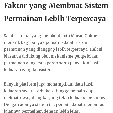
Faktor yang Membuat Sistem
Permainan Lebih Terpercaya
Salah satu hal yang membuat Toto Macau Online
menarik bagi banyak pemain adalah sistem
permainan yang dianggap lebih terpercaya. Hal ini
biasanya didukung oleh mekanisme pengelolaan
permainan yang transparan serta penyajian hasil
keluaran yang konsisten.
Banyak platform juga menampilkan data hasil
keluaran secara terbuka sehingga pemain dapat
melihat riwayat angka yang telah keluar sebelumnya.
Dengan adanya sistem ini, pemain dapat memantau
jalannya permainan dengan lebih jelas.