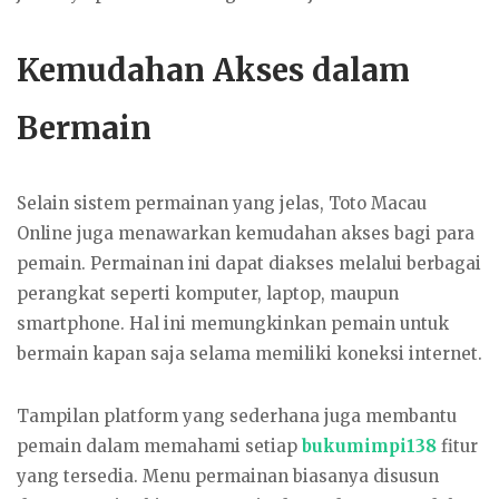
Kemudahan Akses dalam
Bermain
Selain sistem permainan yang jelas, Toto Macau
Online juga menawarkan kemudahan akses bagi para
pemain. Permainan ini dapat diakses melalui berbagai
perangkat seperti komputer, laptop, maupun
smartphone. Hal ini memungkinkan pemain untuk
bermain kapan saja selama memiliki koneksi internet.
Tampilan platform yang sederhana juga membantu
pemain dalam memahami setiap
bukumimpi138
fitur
yang tersedia. Menu permainan biasanya disusun