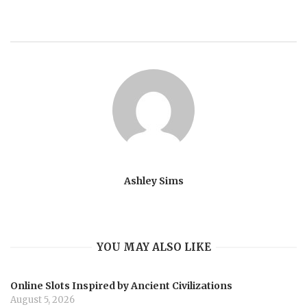
Ashley Sims
YOU MAY ALSO LIKE
Online Slots Inspired by Ancient Civilizations
August 5, 2026